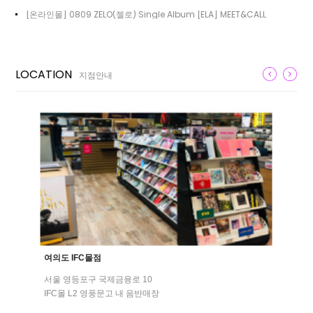
[온라인몰] 0809 ZELO(젤로) Single Album [ELA] MEET&CALL
LOCATION
지점안내
여의도 IFC몰점
서울 영등포구 국제금융로 10
IFC몰 L2 영풍문고 내 음반매장