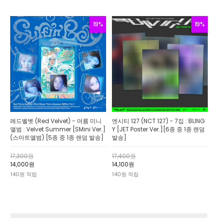
19%
19%
레드벨벳 (Red Velvet) - 여름 미니
엔시티 127 (NCT 127) - 7집 : BLING
앨범 : Velvet Summer [SMini Ver.]
Y [JET Poster Ver.][6종 중 1종 랜덤
(스마트앨범) [5종 중 1종 랜덤 발송]
발송]
17,300원
17,400원
14,000원
14,100원
140원 적립
140원 적립