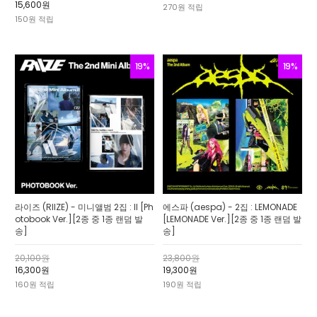
15,600원
270원 적립
150원 적립
19%
19%
라이즈 (RIIZE) - 미니앨범 2집 : II [Ph
에스파 (aespa) - 2집 : LEMONADE
otobook Ver.][2종 중 1종 랜덤 발
[LEMONADE Ver.][2종 중 1종 랜덤 발
송]
송]
20,100원
23,800원
16,300원
19,300원
160원 적립
190원 적립