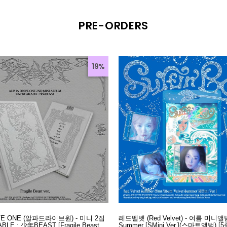
PRE-ORDERS
19%
IVE ONE (알파드라이브원) - 미니 2집
레드벨벳 (Red Velvet) - 여름 미니앨범 
BLE : 少年BEAST [Fragile Beast
Summer [SMini Ver.](스마트앨범) [