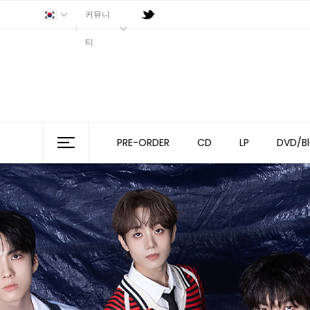
커뮤니
티
PRE-ORDER
CD
LP
DVD/Bl