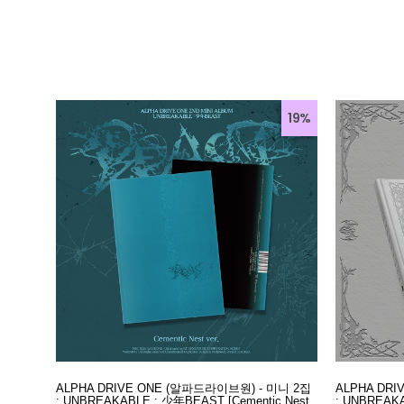
19%
ALPHA DRIVE ONE (알파드라이브원) - 미니 2집
ALPHA DR
: UNBREAKABLE : 少年BEAST [Cementic Nest
: UNBREAKA