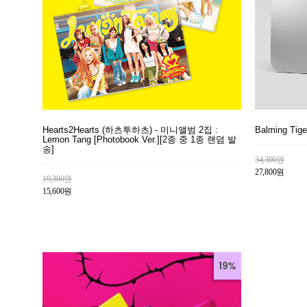
Hearts2Hearts (하츠투하츠) - 미니앨범 2집 :
Balming Ti
Lemon Tang [Photobook Ver.][2종 중 1종 랜덤 발
송]
34,300원
27,800원
19,300원
15,600원
19%