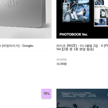
ger (바밍타이거) - Gongbu
라이즈 (RIIZE) - 미니앨범 2집 : II [Ph
Ver.][2종 중 1종 랜덤 발송]
20,100원
16,300원
19%