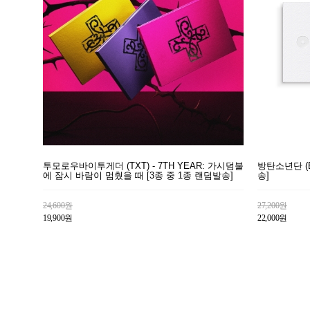
투모로우바이투게더 (TXT) - 7TH YEAR: 가시덤불
방탄소년단 (BT
에 잠시 바람이 멈췄을 때 [3종 중 1종 랜덤발송]
송]
24,600원
27,200원
19,900원
22,000원