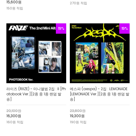
15,600원
270원 적립
150원 적립
19%
19%
라이즈 (RIIZE) - 미니앨범 2집 : II [Ph
에스파 (aespa) - 2집 : LEMONADE
otobook Ver.][2종 중 1종 랜덤 발
[LEMONADE Ver.][2종 중 1종 랜덤 발
송]
송]
20,100원
23,800원
16,300원
19,300원
160원 적립
190원 적립