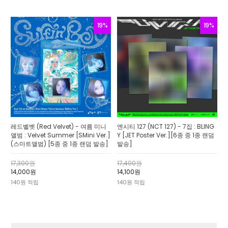
19%
19%
레드벨벳 (Red Velvet) - 여름 미니
엔시티 127 (NCT 127) - 7집 : BLING
앨범 : Velvet Summer [SMini Ver.]
Y [JET Poster Ver.][6종 중 1종 랜덤
(스마트앨범) [5종 중 1종 랜덤 발송]
발송]
17,300원
17,400원
14,000원
14,100원
140원 적립
140원 적립