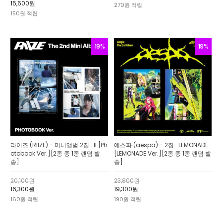
15,600원
270원 적립
150원 적립
19%
19%
라이즈 (RIIZE) - 미니앨범 2집 : II [Ph
에스파 (aespa) - 2집 : LEMONADE
otobook Ver.][2종 중 1종 랜덤 발
[LEMONADE Ver.][2종 중 1종 랜덤 발
송]
송]
20,100원
23,800원
16,300원
19,300원
160원 적립
190원 적립