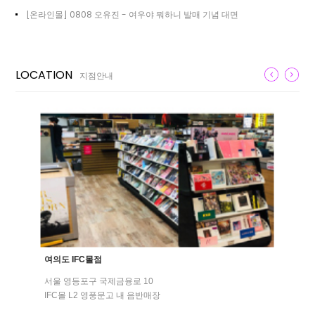
[온라인몰] 0808 오유진 - 여우야 뭐하니 발매 기념 대면
LOCATION
지점안내
여의도 IFC몰점
서울 영등포구 국제금융로 10
IFC몰 L2 영풍문고 내 음반매장