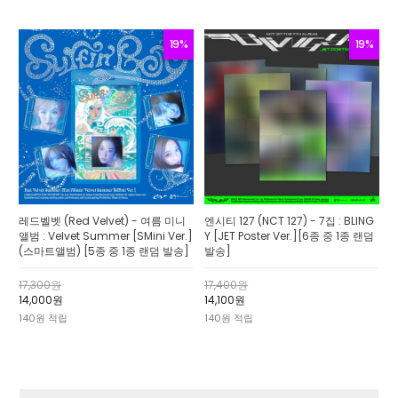
19%
19%
레드벨벳 (Red Velvet) - 여름 미니
엔시티 127 (NCT 127) - 7집 : BLING
앨범 : Velvet Summer [SMini Ver.]
Y [JET Poster Ver.][6종 중 1종 랜덤
(스마트앨범) [5종 중 1종 랜덤 발송]
발송]
17,300원
17,400원
14,000원
14,100원
140원 적립
140원 적립