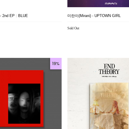
- 2nd EP : BLUE
미란이(Mirani) - UPTOWN GIRL
Sold Out
19%