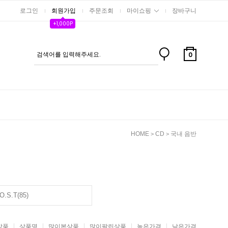
로그인
회원가입
주문조회
마이쇼핑
장바구니
+1,000P
0
HOME
CD
국내 음반
>
>
O.S.T(85)
상품
상품명
많이본상품
많이팔린상품
높은가격
낮은가격