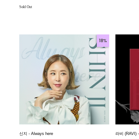
Sold Out
18%
신지 - Always here
라비 (RAVI) 