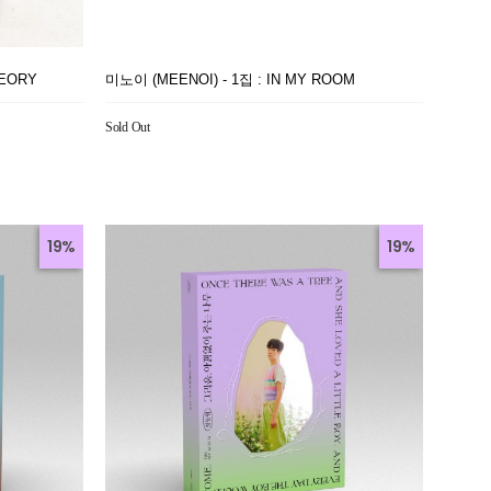
HEORY
미노이 (MEENOI) - 1집 : IN MY ROOM
Sold Out
19%
19%