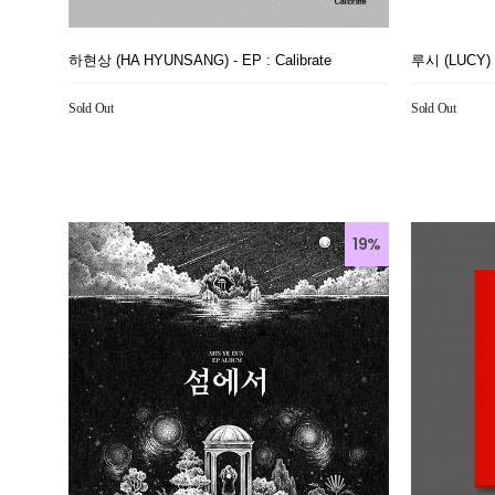
하현상 (HA HYUNSANG) - EP : Calibrate
루시 (LUCY) 
Sold Out
Sold Out
19%