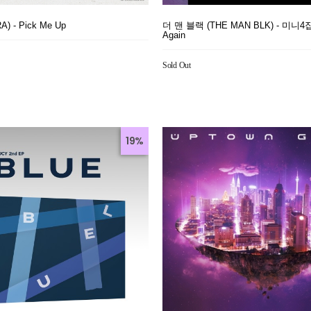
) - Pick Me Up
더 맨 블랙 (THE MAN BLK) - 미니4집 
Again
Sold Out
19%