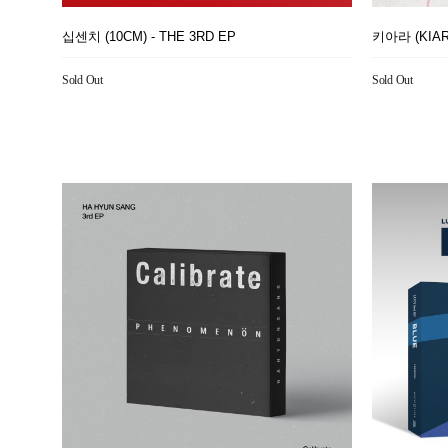
십센치 (10CM) - THE 3RD EP
키아라 (KIARA
Sold Out
Sold Out