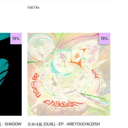
Sold Out
19%
19%
집 : SHADOW
오르내림 (OLNL) - EP : AREYOUCHILDISH