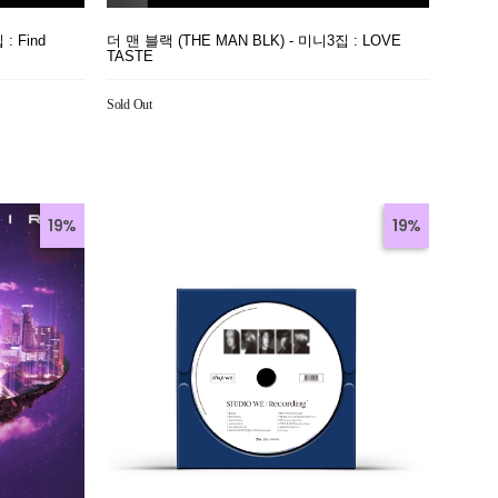
: Find
더 맨 블랙 (THE MAN BLK) - 미니3집 : LOVE
TASTE
Sold Out
19%
19%