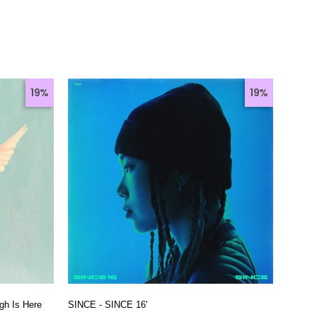
19%
19%
gh Is Here
SINCE - SINCE 16'