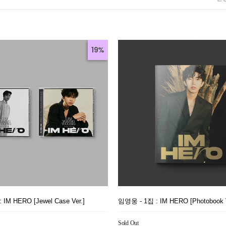
19%
IM HERO [Jewel Case Ver.]
임영웅 - 1집 : IM HERO [Photobook V
Sold Out