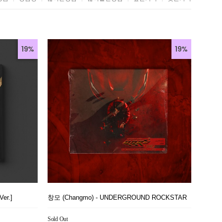
19%
19%
er.]
창모 (Changmo) - UNDERGROUND ROCKSTAR
Sold Out