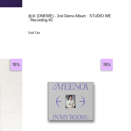
원위 (ONEWE) - 2nd Demo Album : STUDIO WE
: Recording #2
Sold Out
15%
19%